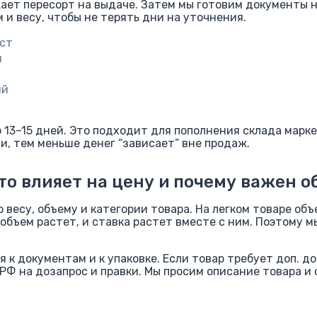
ает пересорт на выдаче. Затем мы готовим документы на 
 и весу, чтобы не терять дни на уточнения.
ест
и
ий
 13–15 дней. Это подходит для пополнения склада марк
и, тем меньше денег “зависает” вне продаж.
что влияет на цену и почему важен о
 весу, объему и категории товара. На легком товаре объ
 объем растет, и ставка растет вместе с ним. Поэтому м
 к документам и к упаковке. Если товар требует доп. д
 РФ на дозапрос и правки. Мы просим описание товара и 