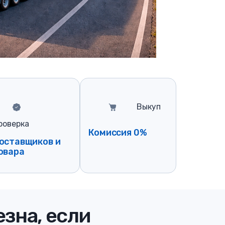
Выкуп
роверка
Комиссия 0%
оставщиков и
овара
езна, если