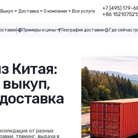
+7 (495) 179-6
Выкуп
Доставка
О компании
Все услуги
+86 152107521
доставки
Примеры и цены
География доставки
Где сейчас г
з Китая:
 выкуп,
 доставка
онсолидация от разных
равки, трекинг, выдача в