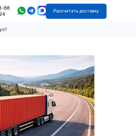
8-88
Рассчитать доставку
24
руз?