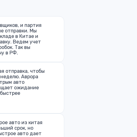
авщиков, и партия
е отправки. Мы
кладе в Китае и
авку. Ведем учет
робок. Так вы
у в РФ.
я отправка, чтобы
в неделю. Аврора
стрым авто
ащает ожидание
 быстрее
рое авто из китая
ньший срок, но
ыстрое авто дает