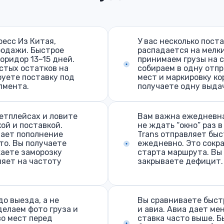
есс Из Китая,
У вас несколько пост
родажи. Быстрое
распадается на мелки
оридор 13–15 дней.
принимаем грузы на с
стых остатков на
собираем в одну отпр
руете поставку под
мест и маркировку ко
лмента.
получаете одну выдач
етплейсах и ловите
Вам важна ежедневна
ой и поставкой.
не ждать “окно” раз 
вает пополнение
Trans отправляет бы
то. Вы получаете
ежедневно. Это сокр
жаете заморозку
старта маршрута. Вы
ияет на частоту
закрываете дефицит.
до выезда, а не
Вы сравниваете быст
делаем фото груза и
и авиа. Авиа дает ме
о мест перед
ставка часто выше. Б