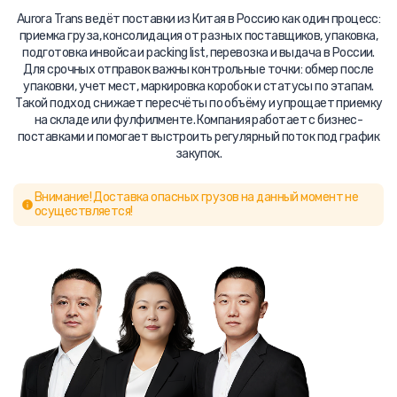
Aurora Trans ведёт поставки из Китая в Россию как один процесс:
приемка груза, консолидация от разных поставщиков, упаковка,
подготовка инвойса и packing list, перевозка и выдача в России.
Для срочных отправок важны контрольные точки: обмер после
упаковки, учет мест, маркировка коробок и статусы по этапам.
Такой подход снижает пересчёты по объёму и упрощает приемку
на складе или фулфилменте. Компания работает с бизнес-
поставками и помогает выстроить регулярный поток под график
закупок.
Внимание! Доставка опасных грузов на данный момент не
осуществляется!