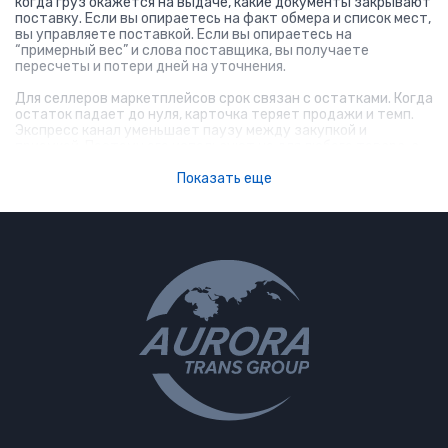
когда груз окажется на выдаче, какие документы закрывают
поставку. Если вы опираетесь на факт обмера и список мест,
вы управляете поставкой. Если вы опираетесь на
“примерный вес” и слова поставщика, вы получаете
пересчеты и потери дней на уточнения.
Для селлеров маркетплейсов срок связан с остатками. Когда
остаток падает до нуля, карточка теряет продажи и темп.
Экспресс канал уменьшает паузу между закупкой и
приемкой. Поэтому его используют не для любого товара, а
для позиций с быстрым оборотом, для пополнений и теста
спроса.
Показать еще
Экспресс доставка сборных
грузов из Китая: как держать
контроль по коробкам
Сборная экспресс доставка нужна, когда поставщиков
несколько и каждая фабрика отгружает по своему графику.
Без консолидации вы получаете несколько мелких отправок.
Это усложняет приемку и раздувает внутреннюю логистику.
Консолидация на складе в Китае сводит партии в одну
отгрузку и один комплект документов.
Ключевой риск сборной партии — потеря контроля по