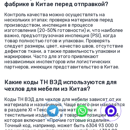
фабрике в Китае перед отправкой?
Контроль качества можно осуществлять на
нескольких этапах: проверка материалов перед
производством, инспекция в процессе
изготовления (20-50% готовности) и, что наиболее
важно, предъотгрузочная инспекция (PSI), когда
товар полностью готов и упакован. Проверять
следует размеры, цвет, качество швов, отсутствие
дефектов ткани, а также правильность упаковки и
маркировки. Часто для этого привлекают
независимых инспекторов или логистических
партнеров, имеющих представительство в Китае.
Какие коды ТН ВЭД используются для
чехлов для мебели из Китая?
Коды ТН ВЭД для чехлов для мебели зависят от их
материала и назначения. Чаще всего они находятся
в разделе XI «Текстильные материалы и
текстильные изделия», в товарной позиции 6304,
которая включает «Прочие готовые изделия».
Точный код, например, может быть 6304 93 000 0