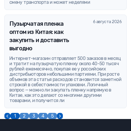
смену транспорта и может неделями
6 августа 2026
Пузырчатая пленка
оптом из Китая: как
закупить и доставить
выгодно
Интернет-магазин отправляет 500 заказов в месяц
и тратит на пузырчатую пленку около 40-50 тысяч
рублей ежемесячно, покупая ее у российских
дистрибьюторов небольшими партиями. При росте
объемов эта статья расходов становится заметной
строкой в себестоимости упаковки. Логичный
вопрос — можно ли закупать пленку напрямую в
Китае, как это делают со многими другими
товарами, и получится ли
<
1
2
3
4
5
>