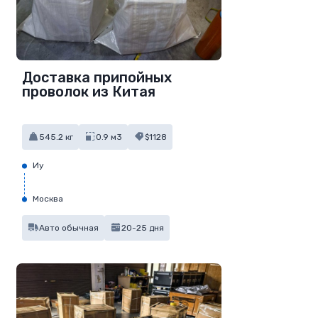
Доставка припойных
проволок из Китая
545.2 кг
0.9 м3
$1128
Иу
Москва
Авто обычная
20-25 дня