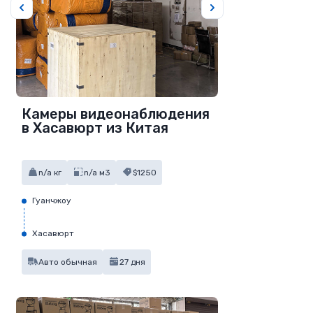
Камеры видеонаблюдения
в Хасавюрт из Китая
n/a кг
n/a м3
$1250
Гуанчжоу
Хасавюрт
Авто обычная
27 дня