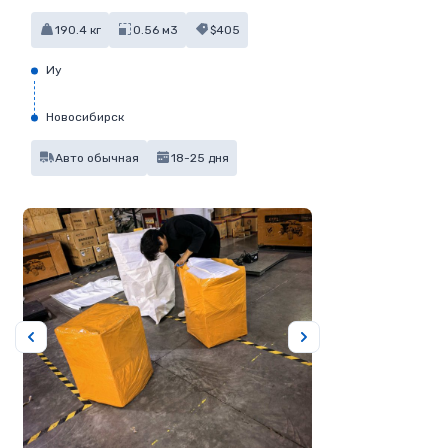
190.4 кг
0.56 м3
$405
Иу
Новосибирск
Авто обычная
18-25 дня