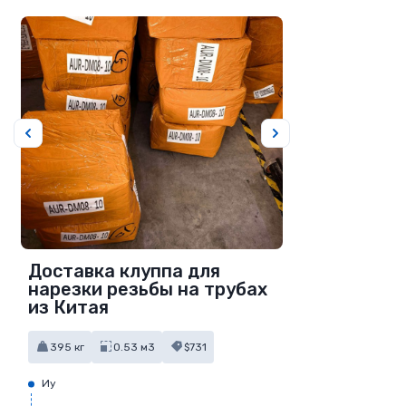
Доставка клуппа для
нарезки резьбы на трубах
из Китая
395 кг
0.53 м3
$731
Иу