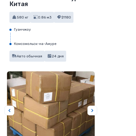
Китая
580 кг
0.86 м3
$1180
Гуанчжоу
Комсомольск-на-Амуре
Авто обычная
24 дня