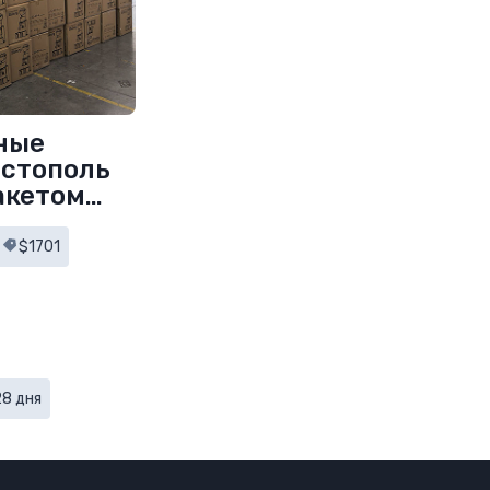
ные
астополь
акетом
$1701
28 дня