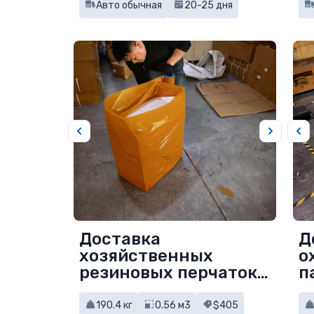
Авто обычная
20-25 дня
Доставка
Д
хозяйственных
о
резиновых перчаток
п
из Китая
а
К
190.4 кг
0.56 м3
$405