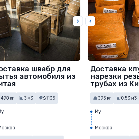
оставка швабр для
Доставка кл
ытья автомобиля из
нарезки рез
итая
трубах из К
498 кг
3 м3
$1135
395 кг
0.53 м3
Иу
Иу
Москва
Москва