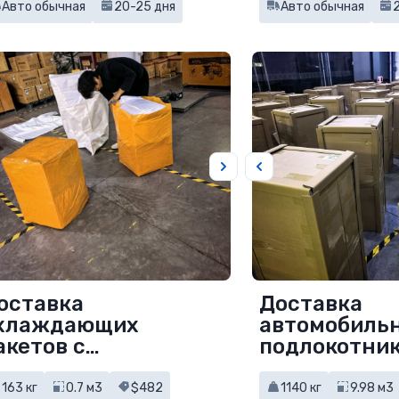
Авто обычная
20-25 дня
Авто обычная
оставка
Доставка
хлаждающих
автомобиль
акетов с
подлокотник
бсорбентом из
Китая
итая
163 кг
0.7 м3
$482
1140 кг
9.98 м3