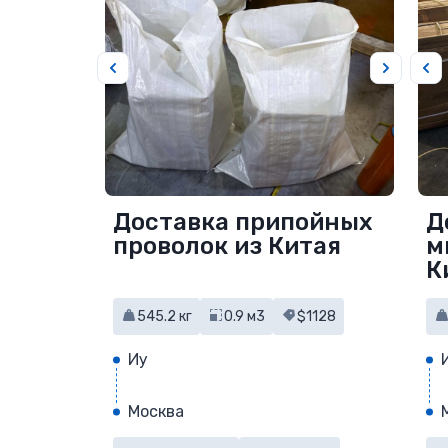
Доставка припойных
Д
проволок из Китая
м
К
545.2 кг
0.9 м3
$1128
Иу
Москва