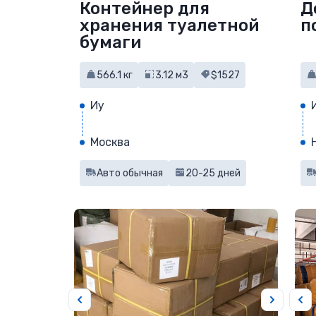
Контейнер для
Д
хранения туалетной
п
бумаги
566.1 кг
3.12 м3
$1527
Иу
Москва
Авто обычная
20-25 дней