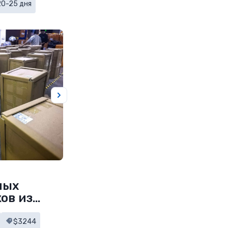
20-25 дня
ных
ов из
$3244