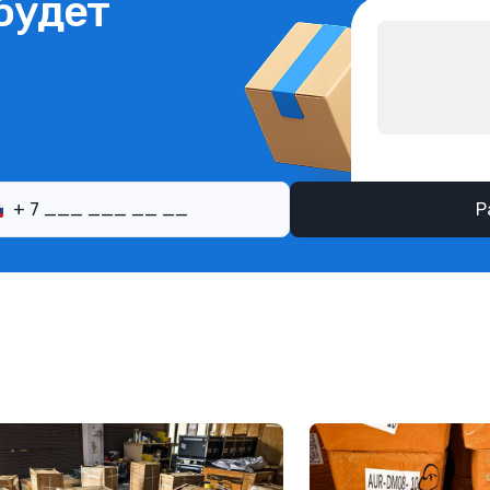
будет
Р