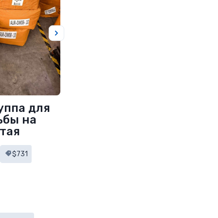
уппа для
ьбы на
итая
$731