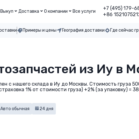
+7 (495) 179-6
Выкуп
Доставка
О компании
Все услуги
+86 152107521
доставки
Примеры и цены
География доставки
Где сейчас г
тозапчастей из Иу в М
авлен с нашего склада в Иу до Москвы. Стоимость груза 5
страховка 1% от стоимости груза) +2% (за упаковку) = 3
Авто обычная
24 дня