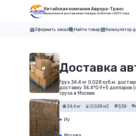
Китайская компания Аврора-Транс
Выкупаем и доставляем товары из Китая с 2011 года
Оформить заказ
Найти товар
Калькулятор 
Доставка ав
Груз 34.4 кг 0.028 куб.м. дост
доставку 34.4*0.9+5 долларов (
груза в Москве
34.4 кг
0.028 м3
$38
Иу
Москва