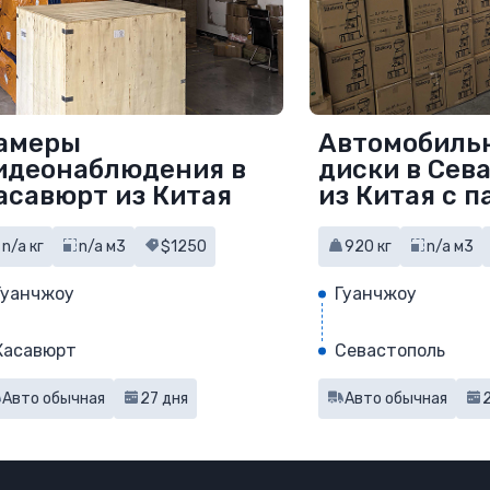
амеры
Автомобиль
идеонаблюдения в
диски в Сев
асавюрт из Китая
из Китая с п
документов
n/a кг
n/a м3
$1250
920 кг
n/a м3
Гуанчжоу
Гуанчжоу
Хасавюрт
Севастополь
Авто обычная
27 дня
Авто обычная