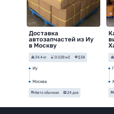
Доставка
К
автозапчастей из Иу
в
в Москву
Х
34.4 кг
0.028 м3
$38
Иу
Москва
Авто обычная
24 дня