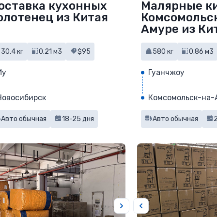
оставка кухонных
Малярные ки
олотенец из Китая
Комсомольс
Амуре из Ки
30,4 кг
0.21 м3
$95
580 кг
0.86 м3
Иу
Гуанчжоу
Новосибирск
Комсомольск-на-
Авто обычная
18-25 дня
Авто обычная