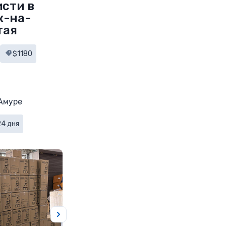
сти в
к-на-
тая
$1180
Амуре
24 дня