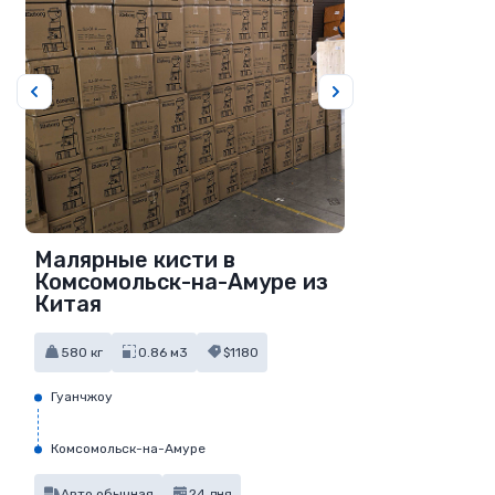
Малярные кисти в
Комсомольск-на-Амуре из
Китая
580 кг
0.86 м3
$1180
Гуанчжоу
Комсомольск-на-Амуре
Авто обычная
24 дня