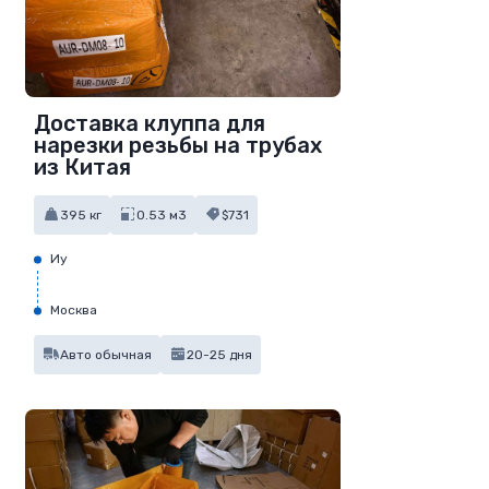
Доставка клуппа для
нарезки резьбы на трубах
из Китая
395 кг
0.53 м3
$731
Иу
Москва
Авто обычная
20-25 дня