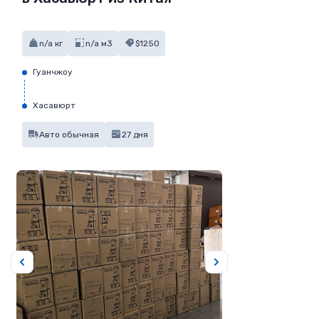
n/a кг
n/a м3
$1250
Гуанчжоу
Хасавюрт
Авто обычная
27 дня