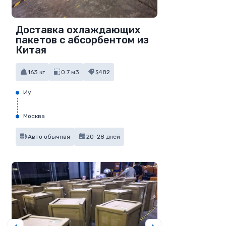
Доставка охлаждающих
пакетов с абсорбентом из
Китая
163 кг
0.7 м3
$482
Иу
Москва
Авто обычная
20-28 дней