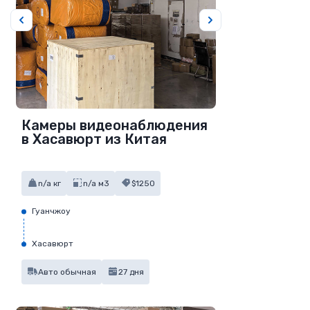
Камеры видеонаблюдения
в Хасавюрт из Китая
n/a кг
n/a м3
$1250
Гуанчжоу
Хасавюрт
Авто обычная
27 дня