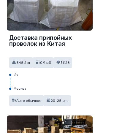
Доставка припойных
проволок из Китая
545.2 кг
0.9 м3
$1128
Иу
Москва
Авто обычная
20-25 дня