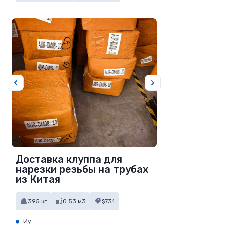
Доставка клуппа для
нарезки резьбы на трубах
из Китая
395 кг
0.53 м3
$731
Иу