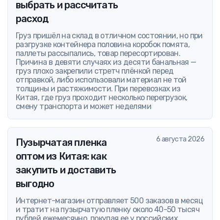
выбрать и рассчитать
расход
Груз пришёл на склад в отличном состоянии, но при
разгрузке контейнера половина коробок помята,
паллеты рассыпались, товар пересортирован.
Причина в девяти случаях из десяти банальная —
груз плохо закрепили стретч плёнкой перед
отправкой, либо использовали материал не той
толщины и растяжимости. При перевозках из
Китая, где груз проходит несколько перегрузок,
смену транспорта и может неделями
6 августа 2026
Пузырчатая пленка
оптом из Китая: как
закупить и доставить
выгодно
Интернет-магазин отправляет 500 заказов в месяц
и тратит на пузырчатую пленку около 40-50 тысяч
рублей ежемесячно, покупая ее у российских