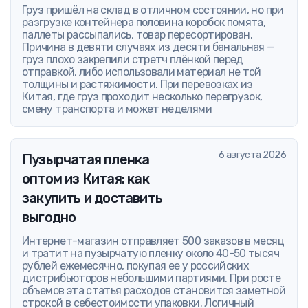
Груз пришёл на склад в отличном состоянии, но при
разгрузке контейнера половина коробок помята,
паллеты рассыпались, товар пересортирован.
Причина в девяти случаях из десяти банальная —
груз плохо закрепили стретч плёнкой перед
отправкой, либо использовали материал не той
толщины и растяжимости. При перевозках из
Китая, где груз проходит несколько перегрузок,
смену транспорта и может неделями
6 августа 2026
Пузырчатая пленка
оптом из Китая: как
закупить и доставить
выгодно
Интернет-магазин отправляет 500 заказов в месяц
и тратит на пузырчатую пленку около 40-50 тысяч
рублей ежемесячно, покупая ее у российских
дистрибьюторов небольшими партиями. При росте
объемов эта статья расходов становится заметной
строкой в себестоимости упаковки. Логичный