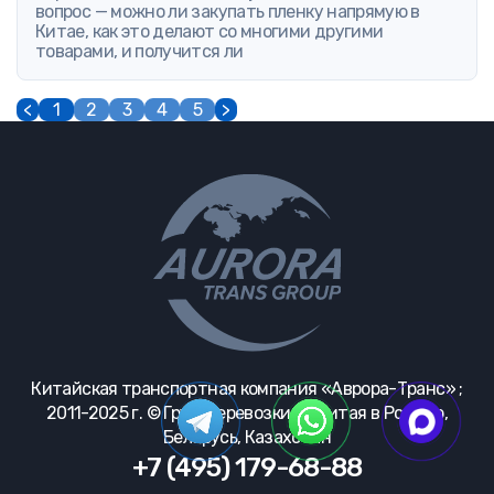
вопрос — можно ли закупать пленку напрямую в
Китае, как это делают со многими другими
товарами, и получится ли
<
1
2
3
4
5
>
Китайская транспортная компания «Аврора-Транс» ;
2011-2025 г. © Грузоперевозки из Китая в Россию,
Беларусь, Казахстан
+7 (495) 179-68-88