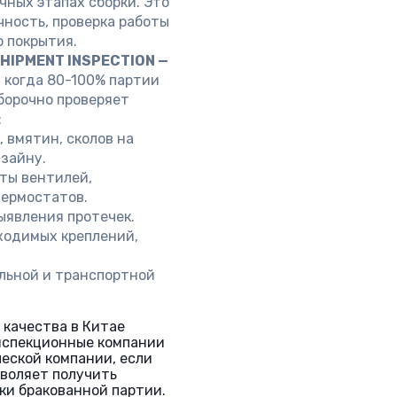
чных этапах сборки. Это
ность, проверка работы
о покрытия.
HIPMENT INSPECTION —
 когда 80-100% партии
ыборочно проверяет
:
 вмятин, сколов на
зайну.
ты вентилей,
термостатов.
ыявления протечек.
ходимых креплений,
ьной и транспортной
 качества в Китае
нспекционные компании
еской компании, если
зволяет получить
ки бракованной партии.