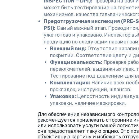
INSPECTION — DPI):
Проверка на разли
может быть тестирование на герметич
механизмов, качества гальваническог
Предотгрузочная инспекция (PRE-S
PSI):
Самый важный этап. Проводится,
уже готово и упаковано. Инспектор в
продукцию по следующим параметрам
Внешний вид:
Отсутствие царапин,
покрытии. Соответствие цвету и ди
Функциональность:
Проверка рабо
переключателей, выдвижных леек, 
Тестирование под давлением для в
Комплектация:
Наличие всех необ
прокладок, инструкций, шлангов.
Упаковка:
Целостность индивидуал
упаковки, наличие маркировки.
Для обеспечения независимого контроля
рекомендуется привлекать сторонние и
или использовать услуги вашей логистич
она предоставляет такую опцию. Это по
объективную картину и избежать отгруз