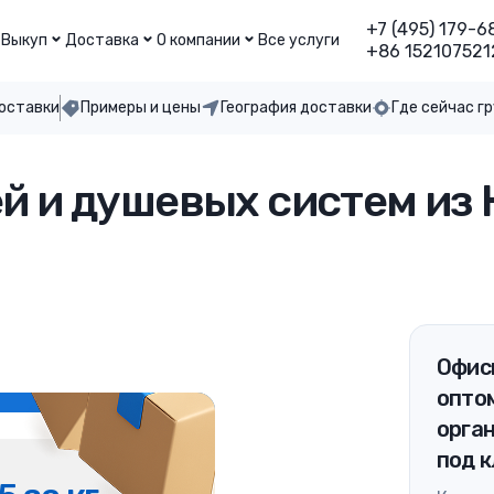
+7 (495) 179-6
Выкуп
Доставка
О компании
Все услуги
+86 152107521
доставки
Примеры и цены
География доставки
Где сейчас г
 и душевых систем из К
Офис
оптом
орган
под 