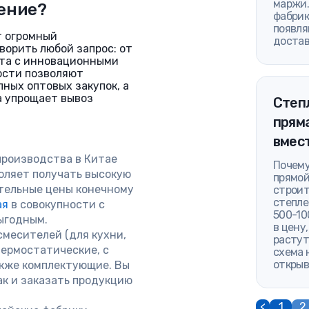
маржи.
ение?
фабрик
появля
т огромный
достав
ворить любой запрос: от
та с инновационными
ости позволяют
ных оптовых закупок, а
а упрощает вывоз
Степ
пряма
вмес
роизводства в Китае
Почему
оляет получать высокую
прямой
ательные цены конечному
строит
степле
ая
в совокупности с
500-10
ыгодным.
в цену
месителей (для кухни,
растут
термостатические, с
схема 
открыв
также комплектующие. Вы
ак и заказать продукцию
<
1
2