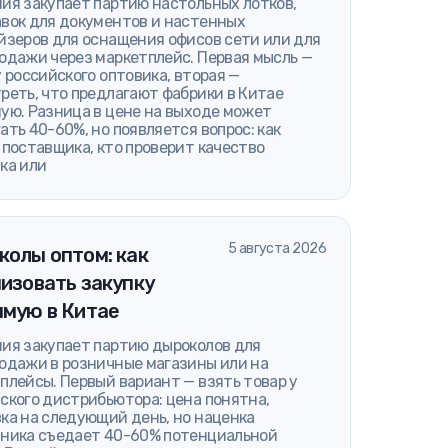
ия закупает партию настольных лотков,
вок для документов и настенных
йзеров для оснащения офисов сети или для
одажи через маркетплейс. Первая мысль —
у российского оптовика, вторая —
реть, что предлагают фабрики в Китае
ую. Разница в цене на выходе может
ать 40-60%, но появляется вопрос: как
 поставщика, кто проверит качество
ка или
5 августа 2026
колы оптом: как
изовать закупку
ямую в Китае
ия закупает партию дыроколов для
одажи в розничные магазины или на
плейсы. Первый вариант — взять товар у
ского дистрибьютора: цена понятна,
ка на следующий день, но наценка
ника съедает 40-60% потенциальной