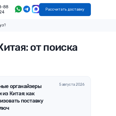
8-88
Рассчитать доставку
24
руз?
итая: от поиска
5 августа 2026
ные органайзеры
 из Китая: как
изовать поставку
ключ