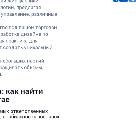
айские фабрики
логии, предлагая
 управление, различные
во под вашей торговой
зработка дизайна по
ая практика для
т создать уникальный
небольших партий,
аращивать объемы,
.
: как найти
тае
амых ответственных
а, стабильность поставок