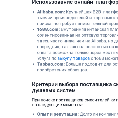
Использование онлайн-платфо
Alibaba.com:
Крупнейшая B2B-платфо
тысячи производителей и торговых ко
поиска, но требует внимательной про
1688.com:
Внутренняя китайская пла
ориентированная на оптовую торговл
здесь часто ниже, чем на Alibaba, но 
посредник, так как она полностью на к
оплата возможна только через местн
Услуга по
выкупу товаров
с 1688 может
Taobao.com:
Больше подходит для ро
приобретения образцов.
Критерии выбора поставщика с
душевых систем
При поиске поставщиков смесителей кит
на следующие моменты:
Опыт и репутация:
Долго ли компания