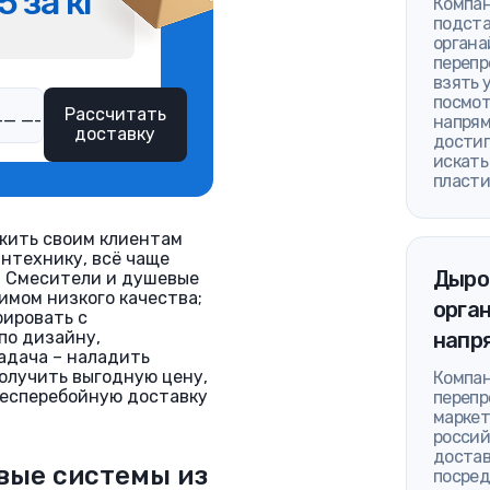
5 за кг
Компан
подста
органа
перепр
взять 
посмот
Рассчитать
напрям
доставку
достиг
искать
пласти
жить своим клиентам
антехнику, всё чаще
Дыро
. Смесители и душевые
имом низкого качества;
орган
рировать с
по дизайну,
напр
адача – наладить
получить выгодную цену,
Компан
бесперебойную доставку
перепр
маркет
россий
достав
вые системы из
посред