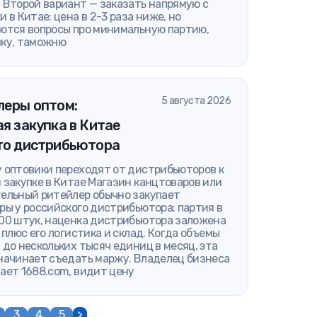
 Второй вариант — заказать напрямую с
и в Китае: цена в 2-3 раза ниже, но
ются вопросы про минимальную партию,
ку, таможню
5 августа 2026
леры оптом:
я закупка в Китае
то дистрибьютора
 оптовики переходят от дистрибьюторов к
 закупке в Китае Магазин канцтоваров или
ельный ритейлер обычно закупает
ры у российского дистрибьютора: партия в
00 штук, наценка дистрибьютора заложена
, плюс его логистика и склад. Когда объемы
 до нескольких тысяч единиц в месяц, эта
начинает съедать маржу. Владелец бизнеса
ает 1688.com, видит цену
3
4
5
>