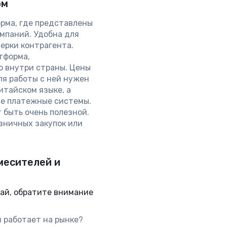
рм
рма, где представлены
мпаний. Удобна для
верки контрагента.
тформа,
ю внутри страны. Цены
для работы с ней нужен
итайском языке, а
ые платежные системы.
 быть очень полезной.
зничных закупок или
месителей и
ай, обратите внимание
 работает на рынке?