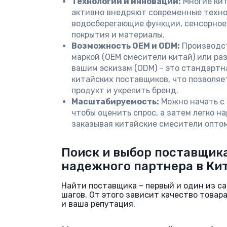
Технологии и инновации:
Многие кит
активно внедряют современные техно
водосберегающие функции, сенсорное
покрытия и материалы.
Возможность OEM и ODM:
Производст
маркой (OEM смесители китай) или ра
вашим эскизам (ODM) – это стандартн
китайских поставщиков, что позволяе
продукт и укрепить бренд.
Масштабируемость:
Можно начать с 
чтобы оценить спрос, а затем легко н
заказывая китайские смесители оптом
Поиск и выбор поставщика
надежного партнера в Ки
Найти поставщика – первый и один из с
шагов. От этого зависит качество товар
и ваша репутация.