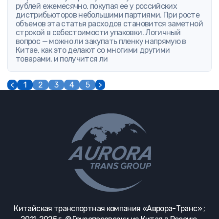
рублей ежемесячно, покупая ее у российских
дистрибьюторов небольшими партиями. При росте
объемов эта статья расходов становится заметной
строкой в себестоимости упаковки. Логичный
вопрос — можно ли закупать пленку напрямую в
Китае, как это делают со многими другими
товарами, и получится ли
<
1
2
3
4
5
>
Китайская транспортная компания «Аврора-Транс» ;