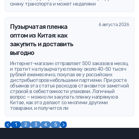
смену транспорта и может неделями
6 августа 2026
Пузырчатая пленка
оптом из Китая: как
закупить и доставить
выгодно
Интернет-магазин отправляет 500 заказов в месяц
и тратит на пузырчатую пленку около 40-50 тысяч
рублей ежемесячно, покупая ее у российских
дистрибьюторов небольшими партиями. При росте
объемов эта статья расходов становится заметной
строкой в себестоимости упаковки. Логичный
вопрос — можно ли закупать пленку напрямую в
Китае, как это делают со многими другими
товарами, и получится ли
<
1
2
3
4
5
>