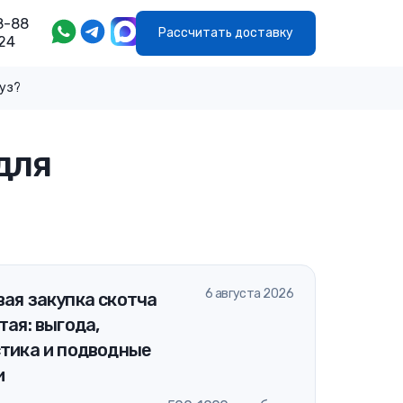
8-88
Рассчитать доставку
24
руз?
для
6 августа 2026
ая закупка скотча
тая: выгода,
стика и подводные
и