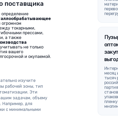
о поставщика
матери
перево
перегр
е определение
таллообрабатывающее
 огромном
между токарными,
гибочными прессами,
Пузы
и, а также
роизводства
оптом
 учитывать не только
закуп
ития вашего
лгосрочной и окупаемой.
выго
Интерн
месяц 
тысяч 
ательно изучите
россий
ры рабочей зоны, тип
партия
втоматизации. Эти
станов
упаков
ашим задачам, объему
пленку
. Например, для
многим
нки с минимальными