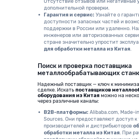
Отсутствие отзывов или негативные 
дополнительной проверки.
Гарантия и сервис:
Узнайте о гарант
доступности запасных частей и возм
поддержки в России или удаленно. Н
инженеров или авторизованных серви
стране значительно упростит эксплу
для обработки металла из Китая
.
Поиск и проверка поставщика
металлообрабатывающих станк
Надежный поставщик — ключ к минимиза
сделке. Искать
поставщиков металло
оборудования из Китая
можно на неско
через различные каналы:
B2B-платформы:
Alibaba.com, Made-in
Sources. Они предоставляют доступ к
производителей и дистрибьюторов
о
обработки металла из Китая
. При р