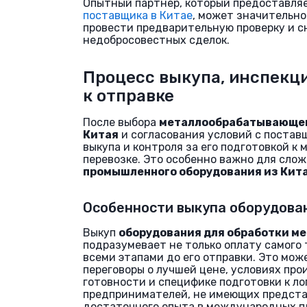
Опытный партнер, который предоставляе
поставщика в Китае
, может значительно
провести предварительную проверку и с
недобросовестных сделок.
Процесс выкупа, инспекци
к отправке
После выбора
металлообрабатывающег
Китая
и согласования условий с постав
выкупа и контроля за его подготовкой к
перевозке. Это особенно важно для сло
промышленного оборудования из Кит
Особенности выкупа оборудова
Выкуп
оборудования для обработки ме
подразумевает не только оплату самого т
всеми этапами до его отправки. Это мо
переговоры о лучшей цене, условиях про
готовности и специфике подготовки к ло
предпринимателей, не имеющих предста
достаточного опыта в международных пл