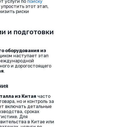
т услуги по
поиску
 упростить этот этап,
низить риски
и и подготовки
о оборудования из
щиком наступает этап
 международной
жного и дорогостоящего
ая
.
ния
талла из Китая
часто
овара, но и контроль за
жет включать детальные
изводства, сроках
гистике. Для
вительства в Китае или
атежах, услуги по