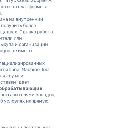
татус «Gold Supplier»,
аботы на платформе, а
.
ана на внутренний
 получить более
ощадках. Однако работа
ителя или
выкупа и организации
авцов не имеют
пециализированных
rnational Machine Tool
уанчжоу или
ставки) дает
обрабатывающие
редставителями заводов,
об условиях напрямую.
-лицензии поставщика,