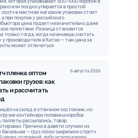
ия, которая упаковывает 500-1000 коробок в
 рано или поздно упирается в простой
: скотч в местном магазине упаковки стоит
, а при покупке у российского
бьютора цена падает незначительно даже
казе паллетами. Разница становится
а только тогда, когда начинаешь считать
у у производителя в Китае — там цена за
енты может отличаться
6 августа 2026
тч пленка оптом
паковки грузов: как
ть и рассчитать
од
ришёл на склад в отличном состоянии, но
згрузке контейнера половина коробок
, паллеты рассыпались, товар
ртирован. Причина в девяти случаях из
 банальная — груз плохо закрепили стретч
й перед отправкой, либо использовали