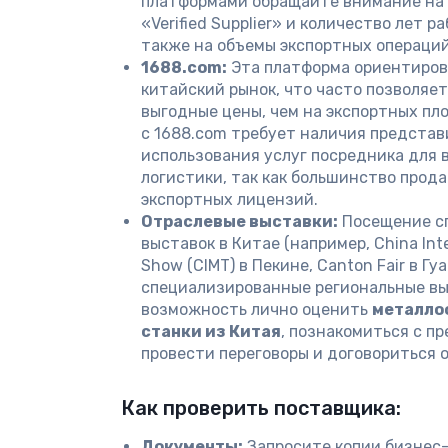
платформами обращайте внимание на с
«Verified Supplier» и количество лет р
также на объемы экспортных операций
1688.com:
Эта платформа ориентиров
китайский рынок, что часто позволяет
выгодные цены, чем на экспортных пл
с 1688.com требует наличия представ
использования услуг посредника для 
логистики, так как большинство прод
экспортных лицензий.
Отраслевые выставки:
Посещение с
выставок в Китае (например, China Inte
Show (CIMT) в Пекине, Canton Fair в Г
специализированные региональные вы
возможность лично оценить
металло
станки из Китая
, познакомиться с п
провести переговоры и договориться 
Как проверить поставщика:
Документы:
Запросите копии бизнес