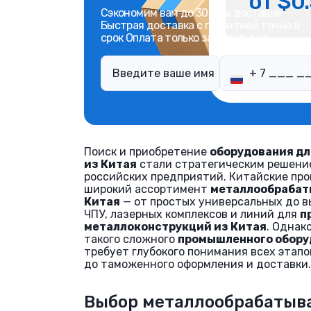
от $0.
Сэкономим вам до 30% на доставке
Быстрая доставка с гарантией точно в
срок Оплата только за результат
Поиск и приобретение
оборудования дл
из Китая
стали стратегическим решени
российских предприятий. Китайские пр
широкий ассортимент
металлообрабат
Китая
— от простых универсальных до в
ЧПУ, лазерных комплексов и линий для
п
металлоконструкций из Китая
. Однак
такого сложного
промышленного обору
требует глубокого понимания всех этапо
до таможенного оформления и доставки.
Выбор металлообрабатыв