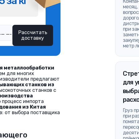
5 за кг
Компан
месяц,
вопрос
дорого
дистри
при за
Рассчитать
заметн
доставку
закупк
метр л
я металлообработки
Стре
ем для многих
оизводители предлагают
для у
ывающих станков из
ысокоточных станков с
выбра
роизводства
расх
о процесс импорта
дования из Китая
Груз п
в: от выбора поставщика
при ра
помята
пересо
десяти
ающего
плёнко