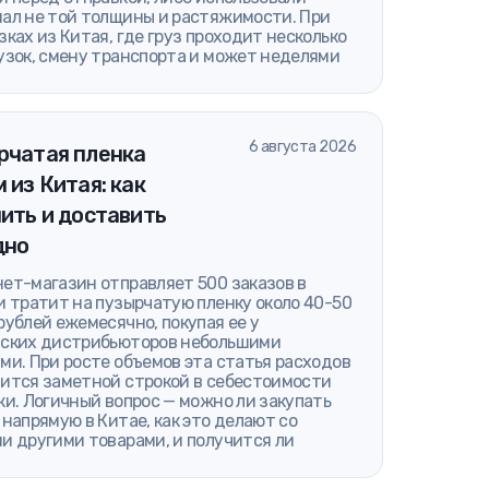
ал не той толщины и растяжимости. При
зках из Китая, где груз проходит несколько
узок, смену транспорта и может неделями
6 августа 2026
рчатая пленка
 из Китая: как
ить и доставить
дно
ет-магазин отправляет 500 заказов в
и тратит на пузырчатую пленку около 40-50
рублей ежемесячно, покупая ее у
ских дистрибьюторов небольшими
ми. При росте объемов эта статья расходов
ится заметной строкой в себестоимости
ки. Логичный вопрос — можно ли закупать
 напрямую в Китае, как это делают со
и другими товарами, и получится ли