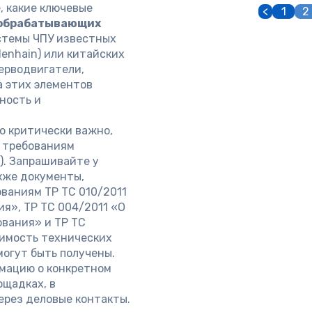
, какие ключевые
<
1
2
обрабатывающих
истемы ЧПУ известных
denhain) или китайских
серводвигатели,
а этих элементов
ность и
ю критически важно,
 требованиям
). Запрашивайте у
акже документы,
ваниям ТР ТС 010/2011
я», ТР ТС 004/2011 «О
ования» и ТР ТС
имость технических
могут быть получены.
мацию о конкретном
щадках, в
ерез деловые контакты.