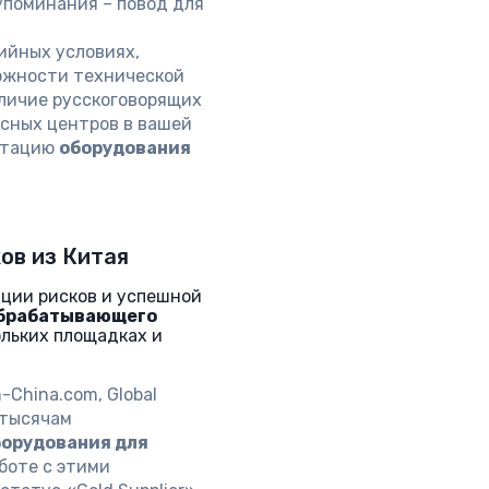
упоминания – повод для
ийных условиях,
ожности технической
аличие русскоговорящих
сных центров в вашей
атацию
оборудования
ов из Китая
ции рисков и успешной
обрабатывающего
льких площадках и
-China.com, Global
 тысячам
борудования для
аботе с этими