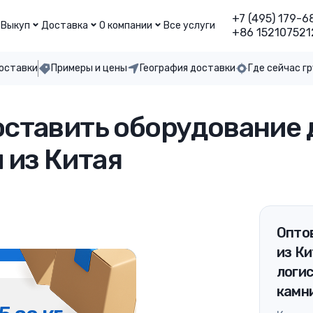
+7 (495) 179-6
Выкуп
Доставка
О компании
Все услуги
+86 152107521
доставки
Примеры и цены
География доставки
Где сейчас г
оставить оборудование 
 из Китая
Оптов
из Ки
логи
камн