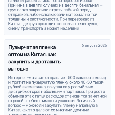
паллеты рассыпались, товар пересортирован.
Причина в девяти случаях из десяти банальная —
груз плохо закрепили стретч плёнкой перед
отправкой, либо использовали материал не той
толщины и растяжимости. При перевозках из
Китая, где груз проходит несколько перегрузок,
смену транспорта и может неделями
6 августа 2026
Пузырчатая пленка
оптом из Китая: как
закупить и доставить
выгодно
Интернет-магазин отправляет 500 заказов в месяц
и тратит на пузырчатую пленку около 40-50 тысяч
рублей ежемесячно, покупая ее у российских
дистрибьюторов небольшими партиями. При росте
объемов эта статья расходов становится заметной
строкой в себестоимости упаковки. Логичный
вопрос — можно ли закупать пленку напрямую в
Китае, как это делают со многими другими
товарами, и получится ли