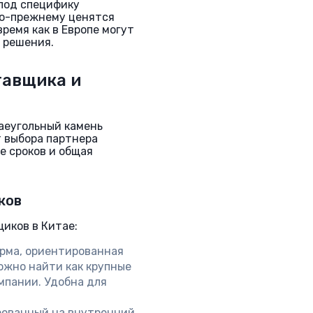
под специфику
 по-прежнему ценятся
ремя как в Европе могут
 решения.
тавщика и
?
аеугольный камень
т выбора партнера
е сроков и общая
ков
иков в Китае:
рма, ориентированная
ожно найти как крупные
мпании. Удобна для
ированный на внутренний