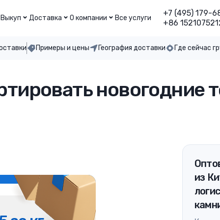
+7 (495) 179-6
Выкуп
Доставка
О компании
Все услуги
+86 152107521
доставки
Примеры и цены
География доставки
Где сейчас г
ртировать новогодние т
Оптов
из Ки
логи
камн