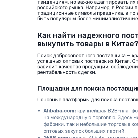
тенденциям, но важно адаптировать их 
российского рынка. Например, в России
традиционные символы праздника, в то в
быть популярны более минималистичные
Как найти надежного пос
выкупить товары в Китае
Поиск добросовестного поставщика — кр
успешных оптовых поставок из Китая. О
зависит качество продукции, соблюдени
рентабельность сделки.
Площадки для поиска поставщи
Основные платформы для поиска поставщ
Alibaba.com:
крупнейшая B2B-платфо
на международную торговлю. Здесь м
фабрики, так и небольшие торговые ко
оптовых закупок больших партий.
1688.com:
аналог Alibaba, но ориент