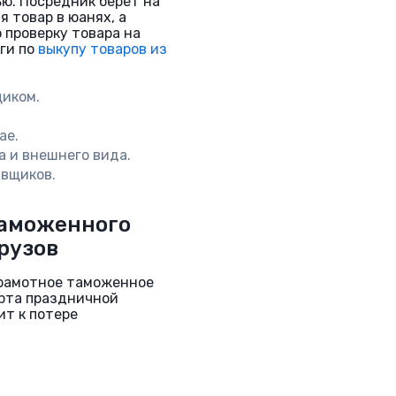
ю. Посредник берет на
я товар в юанях, а
проверку товара на
уги по
выкупу товаров из
иком.
ае.
 и внешнего вида.
авщиков.
таможенного
рузов
грамотное таможенное
рта праздничной
ит к потере