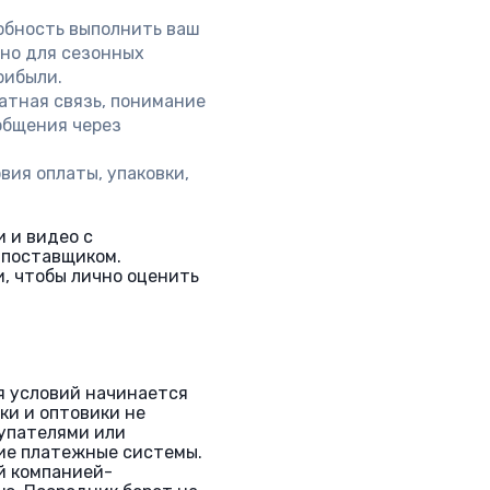
обность выполнить ваш
жно для сезонных
рибыли.
атная связь, понимание
общения через
вия оплаты, упаковки,
 и видео с
 поставщиком.
, чтобы лично оценить
я условий начинается
ки и оптовики не
упателями или
ие платежные системы.
й компанией-