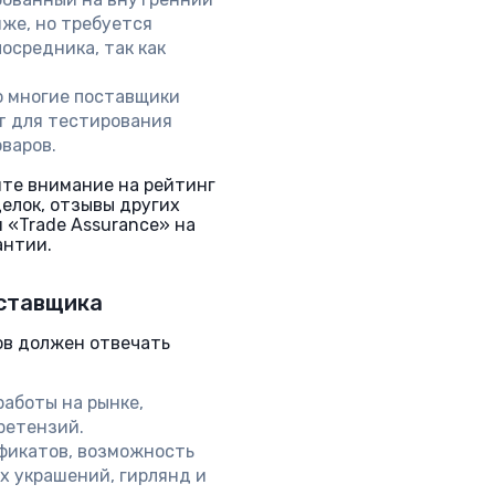
иже, но требуется
осредника, так как
о многие поставщики
т для тестирования
варов.
йте внимание на рейтинг
елок, отзывы других
и «Trade Assurance» на
антии.
ставщика
в должен отвечать
аботы на рынке,
ретензий.
фикатов, возможность
х украшений, гирлянд и