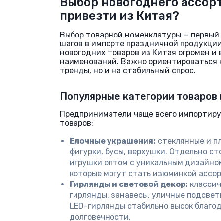
Выбор новогоднего ассор
привезти из Китая?
Выбор товарной номенклатуры — первый
шагов в импорте праздничной продукци
новогодних товаров из Китая огромен и 
наименований. Важно ориентироваться н
тренды, но и на стабильный спрос.
Популярные категории товаров 
Предприниматели чаще всего импортир
товаров:
Елочные украшения:
стеклянные и п
фигурки, бусы, верхушки. Отдельно с
игрушки оптом с уникальным дизайном
которые могут стать изюминкой ассо
Гирлянды и световой декор:
классич
гирлянды, занавесы, уличные подсветк
LED-гирлянды стабильно высок благод
долговечности.