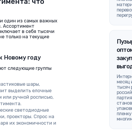
тимента: что
матери
перево
перегр
 и один из самых важных
и. Ассортимент
включает в себя тысячи
е только на текущие
Пузы
оптом
к Новому году
закуп
выго
уют следующие группы
Интерн
месяц 
ластиковые шары,
тысяч 
тоит выделить елочные
россий
 или ручной росписью,
партия
станов
ртимента.
упаков
еские светодиодные
пленку
и, проекторы. Спрос на
многим
аря их экономичности и