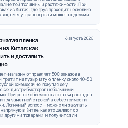
ал не той толщины и растяжимости. При
зках из Китая, где груз проходит несколько
узок, смену транспорта и может неделями
6 августа 2026
рчатая пленка
 из Китая: как
ить и доставить
дно
ет-магазин отправляет 500 заказов в
и тратит на пузырчатую пленку около 40-50
рублей ежемесячно, покупая ее у
ских дистрибьюторов небольшими
ми. При росте объемов эта статья расходов
ится заметной строкой в себестоимости
ки. Логичный вопрос — можно ли закупать
 напрямую в Китае, как это делают со
и другими товарами, и получится ли