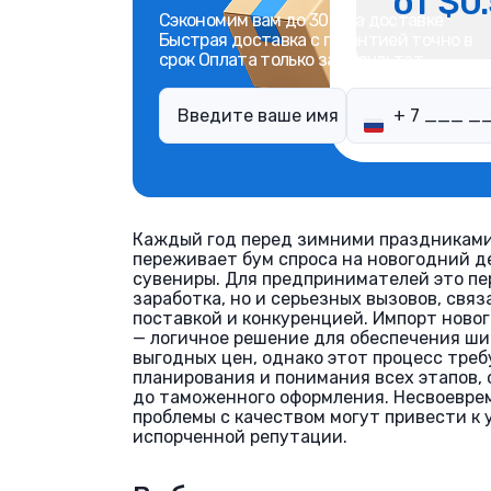
от $0.
Сэкономим вам до 30% на доставке
Быстрая доставка с гарантией точно в
срок Оплата только за результат
Каждый год перед зимними праздниками
переживает бум спроса на новогодний де
сувениры. Для предпринимателей это пе
заработка, но и серьезных вызовов, свя
поставкой и конкуренцией. Импорт ново
— логичное решение для обеспечения ши
выгодных цен, однако этот процесс тре
планирования и понимания всех этапов, 
до таможенного оформления. Несвоевре
проблемы с качеством могут привести к
испорченной репутации.