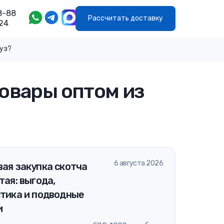
8-88
Рассчитать доставку
24
руз?
овары оптом из
6 августа 2026
ая закупка скотча
тая: выгода,
стика и подводные
и