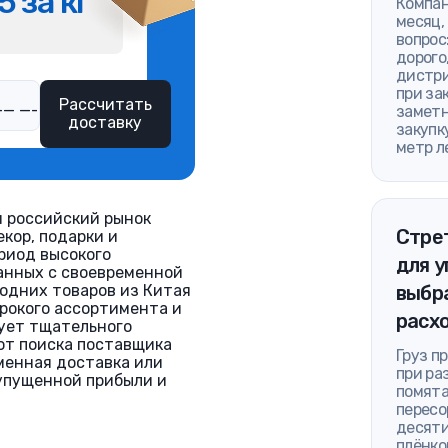
5 за кг
Компан
месяц,
вопрос
дорого
дистри
при за
Рассчитать
заметн
доставку
закупк
метр л
 российский рынок
Стре
кор, подарки и
риод высокого
для у
занных с своевременной
годних товаров из Китая
выбра
рокого ассортимента и
расх
бует тщательного
от поиска поставщика
Груз п
менная доставка или
при ра
 упущенной прибыли и
помята
пересо
десяти
плёнко