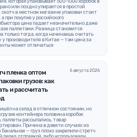
ия, которая упаковывает 500-1000 коробок в
 рано или поздно упирается в простой
: скотч в местном магазине упаковки стоит
, а при покупке у российского
бьютора цена падает незначительно даже
казе паллетами. Разница становится
а только тогда, когда начинаешь считать
у у производителя в Китае — там цена за
енты может отличаться
6 августа 2026
тч пленка оптом
паковки грузов: как
ть и рассчитать
од
ришёл на склад в отличном состоянии, но
згрузке контейнера половина коробок
, паллеты рассыпались, товар
ртирован. Причина в девяти случаях из
 банальная — груз плохо закрепили стретч
й перед отправкой, либо использовали