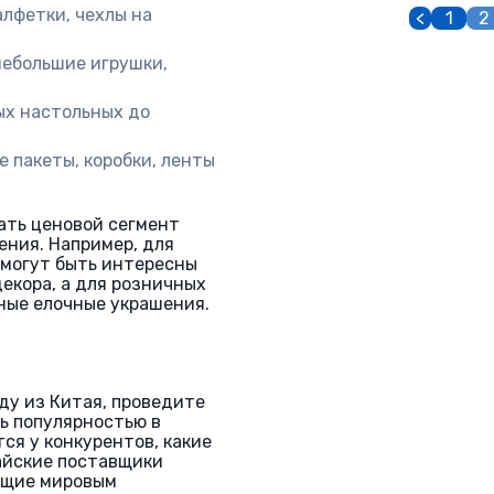
алфетки, чехлы на
<
1
2
небольшие игрушки,
х настольных до
 пакеты, коробки, ленты
ать ценовой сегмент
ения. Например, для
 могут быть интересны
екора, а для розничных
ные елочные украшения.
ду из Китая, проведите
сь популярностью в
ся у конкурентов, какие
айские поставщики
ющие мировым