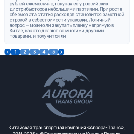
рублей ежемесячно, покупая ее у российских
дистрибьюторов небольшими партиями. При росте
объемов эта статья расходов становится заметной
строкой в себестоимости упаковки. Логичный
вопрос — можно ли закупать пленку напрямую в
Китае, как это делают со многими другими
товарами, и получится ли
<
1
2
3
4
5
>
Китайская транспортная компания «Аврора-Транс» ;