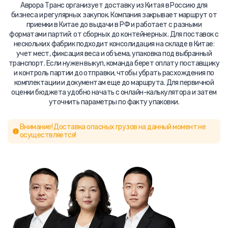
Аврора Транс организует доставку из Китая в Россию для
бизнеса и регулярных закупок. Компания закрывает маршрут от
приемки в Китае до выдачи в РФ и работает с разными
форматами партий: от сборных до контейнерных. Для поставок с
нескольких фабрик подходит консолидация на складе в Китае:
учет мест, фиксация веса и объема, упаковка под выбранный
транспорт. Если нужен выкуп, команда берет оплату поставщику
и контроль партии до отправки, чтобы убрать расхождения по
комплектации и документам еще до маршрута. Для первичной
оценки бюджета удобно начать с онлайн-калькулятора и затем
уточнить параметры по факту упаковки.
Внимание! Доставка опасных грузов на данный момент не
осуществляется!