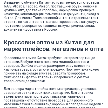
В выдаче по обуви из Китая часто встречаются кластеры:
1688, Alibaba, Taobao, Poizon, поставщики обуви, мелкий и
крупный опт, доставка коробами, маркировка, проверка
качества, консолидация, таможенные документы, склад в
Китае. Для Aurora Trans основной интент страницы стоит
строить не как интернет-магазин кроссовок, а как услугу
поставки: проверка поставщика, выкуп, приемка, склад,
документы и доставка в Россию.
Кроссовки оптом из Китая для
маркетплейсов, магазинов и опта
Кроссовки оптом из Китая требуют контроля партии до
отправки. В обуви много похожих моделей, цветов и
размеров. Ошибка в одном размерном ряду влияет на
карточки товара, остатки и продажи. Поэтому груз нужно
принимать на складе в Китае, сверять по коробам,
фиксировать фото и готовить к перевозке с учетом
товарного вида упаковки.
Для селлера маркетплейса важны штрихкоды, упаковка,
размерная сетка и срок прихода партии. Для оптовика
важны цена пары после доставки, повторяемость
поставщика и отсутствие пересорта. Для розничного
магазина важен внешний вид коробки и совпадение модели с