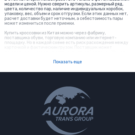
модели и ценой. Нужно сверить артикулы, размерный ряд,
цвета, количество пар, наличие индивидуальных коробок,
упаковку, вес, объем и срок отгрузки. Если этих данных нет,
расчет доставки будет неточным, а себестоимость пары
может измениться после приемки.
Купить кроссовки из Китая можно через фабрику,
поставщика обуви, торговую компанию или интернет-
площадку. Но в каждой схеме есть риск расхождения между
карточкой и фактическим грузом. Поставщик может
показать одну модель, а отгрузить другой оттенок. Может
дать смешанный размерный ряд. Может не учитывать
коробки в объеме. Эти детали нужно выяснять до выкупа.
Показать еще
запросите таблицу размеров и спецификацию
партии;
проверьте артикулы, цвета и количество пар;
уточните наличие индивидуальных коробок;
получите вес и размер транспортных коробов;
согласуйте маркировку до отгрузки;
проверьте документы и описание товара;
рассчитайте доставку до оплаты поставщику.
Если поставщик указывает низкую цену, это не означает
низкую себестоимость в России. Кроссовки занимают