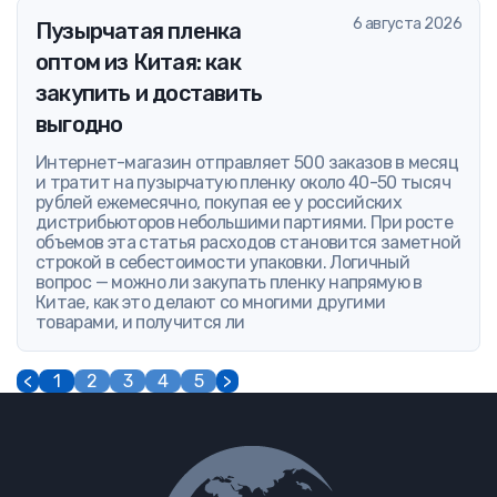
6 августа 2026
Пузырчатая пленка
оптом из Китая: как
закупить и доставить
выгодно
Интернет-магазин отправляет 500 заказов в месяц
и тратит на пузырчатую пленку около 40-50 тысяч
рублей ежемесячно, покупая ее у российских
дистрибьюторов небольшими партиями. При росте
объемов эта статья расходов становится заметной
строкой в себестоимости упаковки. Логичный
вопрос — можно ли закупать пленку напрямую в
Китае, как это делают со многими другими
товарами, и получится ли
<
1
2
3
4
5
>