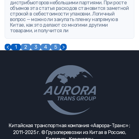
дистрибьюторов небольшими партиями. При росте
объемов эта статья расходов становится заметной
строкой в себестоимости упаковки. Логичный
вопрос — можно ли закупать пленку напрямую в
Китае, как это делают со многими другими
товарами, и получится ли
<
1
2
3
4
5
>
Китайская транспортная компания «Аврора-Транс» ;
2011-2025 г. © Грузоперевозки из Китая в Россию,