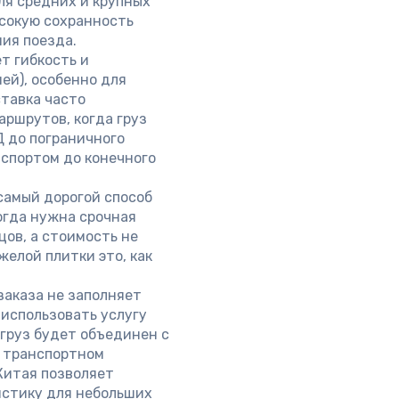
ля средних и крупных
ысокую сохранность
ия поезда.
т гибкость и
ей), особенно для
тавка часто
ршрутов, когда груз
 до пограничного
нспортом до конечного
самый дорогой способ
когда нужна срочная
цов, а стоимость не
елой плитки это, как
заказа не заполняет
 использовать услугу
 груз будет объединен с
м транспортном
 Китая позволяет
истику для небольших