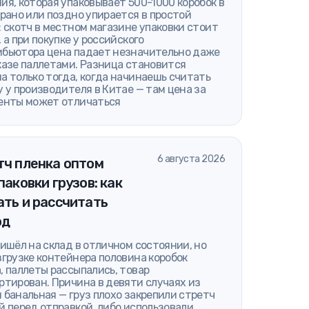
ия, которая упаковывает 500-1000 коробок в
 рано или поздно упирается в простой
: скотч в местном магазине упаковки стоит
, а при покупке у российского
бьютора цена падает незначительно даже
казе паллетами. Разница становится
а только тогда, когда начинаешь считать
у у производителя в Китае — там цена за
енты может отличаться
6 августа 2026
тч пленка оптом
паковки грузов: как
ть и рассчитать
од
ришёл на склад в отличном состоянии, но
згрузке контейнера половина коробок
, паллеты рассыпались, товар
ртирован. Причина в девяти случаях из
 банальная — груз плохо закрепили стретч
й перед отправкой, либо использовали