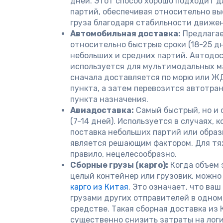
дней. Этот способ хорошо подходит д
партий, обеспечивая относительно в
груза благодаря стабильности движен
Автомобильная доставка:
Предлагае
относительно быстрые сроки (18-25 дн
небольших и средних партий. Автодос
используется для мультимодальных ма
сначала доставляется по морю или ЖД
пункта, а затем перевозится автотра
пункта назначения.
Авиадоставка:
Самый быстрый, но и 
(7-14 дней). Используется в случаях, 
поставка небольших партий или образ
является решающим фактором. Для тяж
правило, нецелесообразно.
Сборные грузы (карго):
Когда объем 
целый контейнер или грузовик, можно
карго из Китая
. Это означает, что ваш
грузами других отправителей в одно
средстве. Такая сборная доставка из
существенно снизить затраты на лог