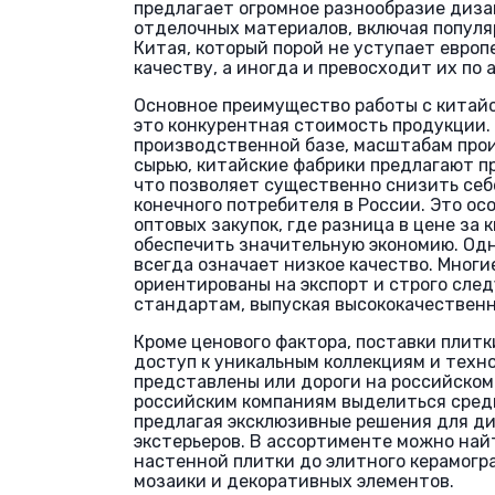
предлагает огромное разнообразие диза
отделочных материалов, включая популя
Китая, который порой не уступает европ
качеству, а иногда и превосходит их по
Основное преимущество работы с китай
это конкурентная стоимость продукции.
производственной базе, масштабам прои
сырью, китайские фабрики предлагают п
что позволяет существенно снизить се
конечного потребителя в России. Это ос
оптовых закупок, где разница в цене за
обеспечить значительную экономию. Одн
всегда означает низкое качество. Многи
ориентированы на экспорт и строго сл
стандартам, выпуская высококачественн
Кроме ценового фактора, поставки плит
доступ к уникальным коллекциям и техно
представлены или дороги на российском
российским компаниям выделиться сред
предлагая эксклюзивные решения для ди
экстерьеров. В ассортименте можно най
настенной плитки до элитного керамогр
мозаики и декоративных элементов.