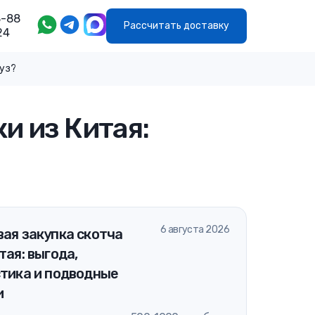
8-88
Рассчитать доставку
24
руз?
и из Китая:
6 августа 2026
ая закупка скотча
тая: выгода,
стика и подводные
и