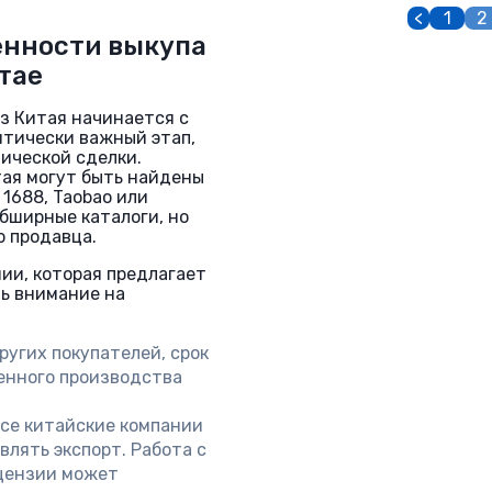
<
1
2
енности выкупа
тае
з Китая начинается с
итически важный этап,
ической сделки.
тая могут быть найдены
 1688, Taobao или
бширные каталоги, но
 продавца.
ии, которая предлагает
ть внимание на
угих покупателей, срок
енного производства
се китайские компании
лять экспорт. Работа с
цензии может