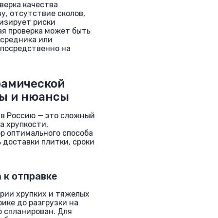
верка качества
у, отсутствие сколов,
мизирует риски
ая проверка может быть
средника или
посредственно на
рамической
ты и нюансы
 в Россию — это сложный
а хрупкости,
ор оптимального способа
 доставки плитки, сроки
 к отправке
ории хрупких и тяжелых
рике до разгрузки на
о спланирован. Для