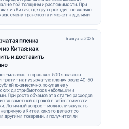
ал не той толщины и растяжимости. При
зках из Китая, где груз проходит несколько
узок, смену транспорта и может неделями
6 августа 2026
рчатая пленка
 из Китая: как
ить и доставить
дно
ет-магазин отправляет 500 заказов в
и тратит на пузырчатую пленку около 40-50
рублей ежемесячно, покупая ее у
ских дистрибьюторов небольшими
ми. При росте объемов эта статья расходов
ится заметной строкой в себестоимости
ки. Логичный вопрос — можно ли закупать
 напрямую в Китае, как это делают со
и другими товарами, и получится ли