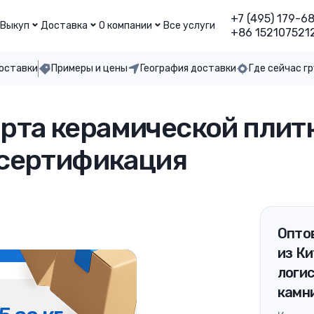
+7 (495) 179-6
Выкуп
Доставка
О компании
Все услуги
+86 152107521
доставки
Примеры и цены
География доставки
Где сейчас г
та керамической плитк
 сертификация
Оптов
из Ки
логи
камн