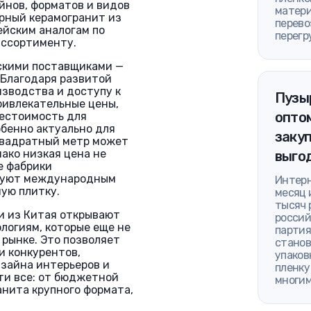
йнов, форматов и видов
матери
рный керамогранит из
перево
ейским аналогам по
перегр
 ассортименту.
скими поставщиками —
 Благодаря развитой
зводства и доступу к
Пузы
ривлекательные цены,
оптом
бестоимость для
обенно актуально для
закуп
 квадратный метр может
ако низкая цена не
выго
е фабрики
едуют международным
Интерн
ую плитку.
месяц 
тысяч 
ки из Китая открывают
россий
логиям, которые еще не
партия
 рынке. Это позволяет
станов
и конкурентов,
упаков
зайна интерьеров и
пленку
ти все: от бюджетной
многим
анита крупного формата,