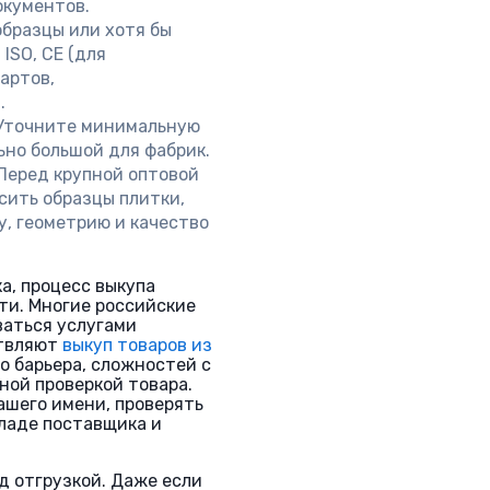
окументов.
бразцы или хотя бы
ISO, CE (для
артов,
.
точните минимальную
ьно большой для фабрик.
Перед крупной оптовой
сить образцы плитки,
у, геометрию и качество
а, процесс выкупа
ти. Многие российские
аться услугами
ствляют
выкуп товаров из
о барьера, сложностей с
ной проверкой товара.
ашего имени, проверять
ладе поставщика и
д отгрузкой. Даже если