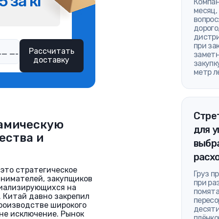
5 за кг
Компан
месяц,
вопрос
дорого
дистри
при за
Рассчитать
заметн
доставку
закупк
метр л
Стре
рамическую
для у
ества и
выбра
расх
 это стратегическое
Груз п
инимателей, закупщиков
при ра
циализирующихся на
помята
 Китай давно закрепил
пересо
производстве широкого
десяти
 не исключение. Рынок
плёнко