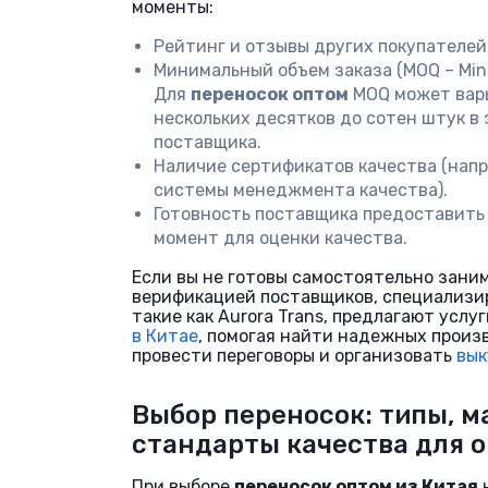
моменты:
Рейтинг и отзывы других покупателей
Минимальный объем заказа (MOQ – Mini
Для
переносок оптом
MOQ может вар
нескольких десятков до сотен штук в
поставщика.
Наличие сертификатов качества (напр
системы менеджмента качества).
Готовность поставщика предоставить 
момент для оценки качества.
Если вы не готовы самостоятельно зани
верификацией поставщиков, специализи
такие как Aurora Trans, предлагают услу
в Китае
, помогая найти надежных произ
провести переговоры и организовать
вык
Выбор переносок: типы, м
стандарты качества для 
При выборе
переносок оптом из Китая