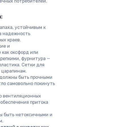
ечных потребителей.
:
апаха, устойчивым к
а надежность
ых краев.
ие и
 как оксфорд или
крепкими, фурнитура —
пластика. Сетки для
 царапинам.
 должны быть прочными
гло самовольно покинуть
о вентиляционных
 обеспечения притока
ы быть нетоксичными и
м.