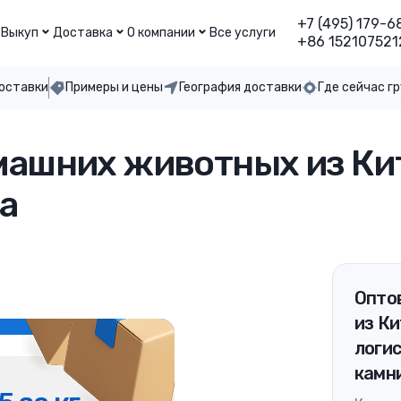
+7 (495) 179-6
Выкуп
Доставка
О компании
Все услуги
+86 152107521
доставки
Примеры и цены
География доставки
Где сейчас г
ашних животных из Кит
а
Оптов
из Ки
логи
камн