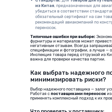
Стандарты:
Для
товаров для путеш
из Китая
, предназначенных для авиа
убедиться в соответствии стандартам
обязательный сертификат на сам това
рекомендаций авиакомпаний по конст
переносок.
Типичные ошибки при выборе:
Экономи
фурнитуры и материалов может привести
негативным отзывам. Всегда запрашива
спецификации и фотографии, а лучше — 
Инспекция товара перед отгрузкой из К
важна для проверки качества партии.
Как выбрать надежного п
минимизировать риски?
Выбор надежного поставщика — залог ус
Работая с
поставщиками переносок
из
применять комплексный подход к их пров
Что проверять у поставщика: