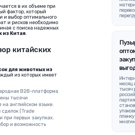
матери
чается в их объеме при
перево
ый фактор, который
перегр
и и выбор оптимального
ат и рисков необходимо
чиная с поиска надежных
 из Китая
.
Пузы
зор китайских
оптом
закуп
выго
сок для животных из
аждый из которых имеет
Интерн
месяц 
тысяч 
народная B2B-платформа
россий
лены тысячи
партия
 на английском языке.
станов
упаков
 сделок (Trade
пленку
и при первых закупках.
многим
бор и возможность