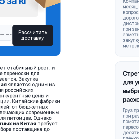
5 за кг
Компан
месяц,
вопрос
дорого
дистри
при за
Рассчитать
заметн
доставку
закупк
метр л
ет стабильный рост, и
Стре
е переноски для
ается. Закупка
для у
тая
является одним из
ля российских
выбра
онкурентные цены и
расх
ции. Китайские фабрики
елей: от бюджетных
Груз п
твечающих современным
при ра
ля питомцев. Однако
помята
тных из Китая
требует
пересо
ыбора поставщика до
десяти
плёнко