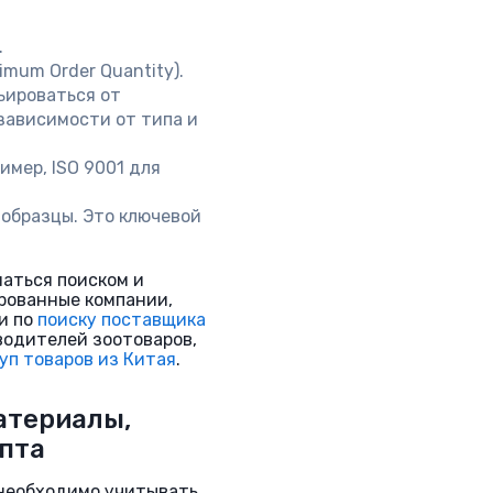
.
mum Order Quantity).
ьироваться от
 зависимости от типа и
имер, ISO 9001 для
образцы. Это ключевой
маться поиском и
рованные компании,
ги по
поиску поставщика
водителей зоотоваров,
уп товаров из Китая
.
атериалы,
опта
необходимо учитывать