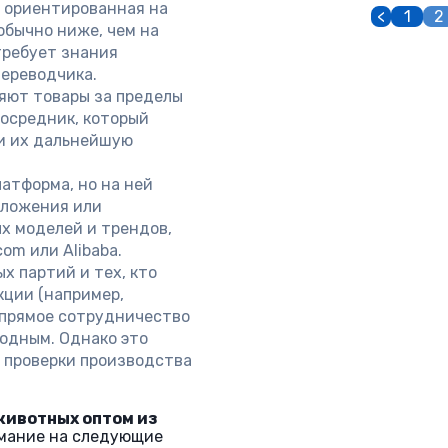
a, ориентированная на
<
1
2
обычно ниже, чем на
 требует знания
переводчика.
яют товары за пределы
осредник, который
и их дальнейшую
латформа, но на ней
дложения или
ых моделей и трендов,
om или Alibaba.
ых партий и тех, кто
кции (например,
 прямое сотрудничество
одным. Однако это
, проверки производства
животных оптом из
мание на следующие