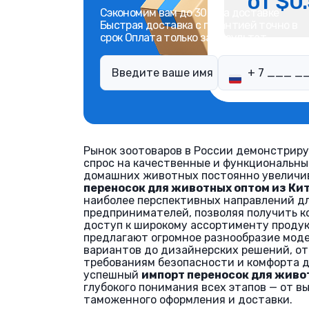
от $0.
Сэкономим вам до 30% на доставке
Быстрая доставка с гарантией точно в
срок Оплата только за результат
Рынок зоотоваров в России демонстриру
спрос на качественные и функциональны
домашних животных постоянно увеличив
переносок для животных оптом из Ки
наиболее перспективных направлений д
предпринимателей, позволяя получить к
доступ к широкому ассортименту продук
предлагают огромное разнообразие мод
вариантов до дизайнерских решений, о
требованиям безопасности и комфорта д
успешный
импорт переносок для живо
глубокого понимания всех этапов — от в
таможенного оформления и доставки.