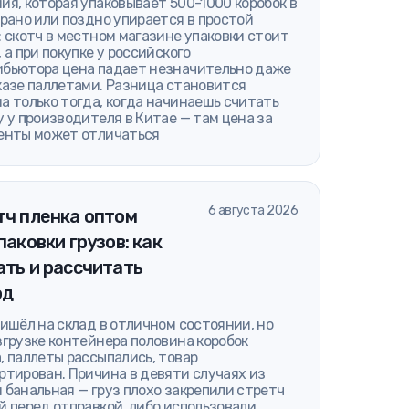
ия, которая упаковывает 500-1000 коробок в
 рано или поздно упирается в простой
: скотч в местном магазине упаковки стоит
, а при покупке у российского
бьютора цена падает незначительно даже
казе паллетами. Разница становится
а только тогда, когда начинаешь считать
у у производителя в Китае — там цена за
енты может отличаться
6 августа 2026
тч пленка оптом
паковки грузов: как
ть и рассчитать
од
ришёл на склад в отличном состоянии, но
згрузке контейнера половина коробок
, паллеты рассыпались, товар
ртирован. Причина в девяти случаях из
 банальная — груз плохо закрепили стретч
й перед отправкой, либо использовали