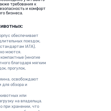
акже требования к
безопасность и комфорт
его бизнеса.
животных:
рпус обеспечивает
длительных поездок,
стандартам IATA),
гко моются.
 компактные (многие
тного благодаря мягким
ок, прогулок,
зяина, освобождают
 для обзора и
животных или
грузку на владельца.
о при хранении, что