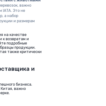
ествий с животными
перевозок, важно
 IATA. Это не
р, а набор
рукции и размерам
я на качестве
 к возвратам и
йте подробные
образцы продукции.
итая также критически
оставщика и
пешного бизнеса.
 Китая, важно
ерке.