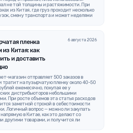
ал не той толщины и растяжимости. При
зках из Китая, где груз проходит несколько
узок, смену транспорта и может неделями
6 августа 2026
рчатая пленка
 из Китая: как
ить и доставить
дно
ет-магазин отправляет 500 заказов в
и тратит на пузырчатую пленку около 40-50
рублей ежемесячно, покупая ее у
ских дистрибьюторов небольшими
ми. При росте объемов эта статья расходов
ится заметной строкой в себестоимости
ки. Логичный вопрос — можно ли закупать
 напрямую в Китае, как это делают со
и другими товарами, и получится ли