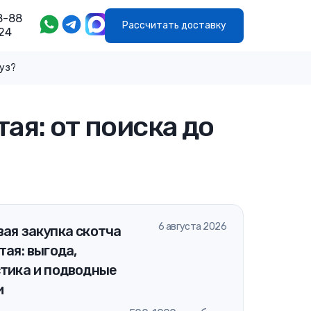
8-88
Рассчитать доставку
24
руз?
ая: от поиска до
6 августа 2026
ая закупка скотча
тая: выгода,
стика и подводные
и