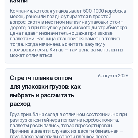
камни
Компания, которая упаковывает 500-1000 коробок в
месяц, рано или поздно упирается в простой
вопрос: скотч в местном магазине упаковки стоит
дорого, а при покупке у российского дистрибьютора
цена падает незначительно даже при заказе
паллетами. Разница становится заметна только
тогда, когда начинаешь считать закупку у
производителя в Китае — там цена за метр ленты
может отличаться
6 августа 2026
Стретч пленка оптом
для упаковки грузов: как
выбрать и рассчитать
расход
Груз пришёл на склад в отличном состоянии, но при
разгрузке контейнера половина коробок помята,
паллеты рассыпались, товар пересортирован.
Причина в девяти случаях из десяти банальная —
груз плохо закрепили стретч плёнкой перед