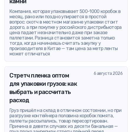
камни
Компания, которая упаковывает 500-1000 коробок в
месяц, рано или поздно упирается в простой
вопрос: скотч в местном магазине упаковки стоит
дорого, а при покупке у российского дистрибьютора
цена падает незначительно даже при заказе
паллетами. Разница становится заметна только
тогда, когда начинаешь считать закупку у
производителя в Китае — там цена за метр ленты
может отличаться
6 августа 2026
Стретч пленка оптом
для упаковки грузов: как
выбрать и рассчитать
расход
Груз пришёл на склад в отличном состоянии, но при
разгрузке контейнера половина коробок помята,
паллеты рассыпались, товар пересортирован.
Причина в девяти случаях из десяти банальная —
груз плохо закрепили стретч плёнкой перед