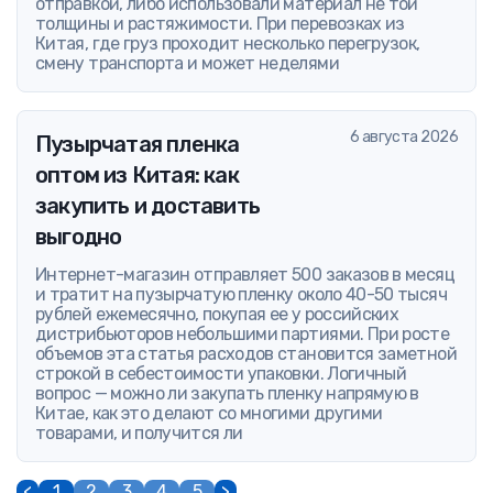
отправкой, либо использовали материал не той
толщины и растяжимости. При перевозках из
Китая, где груз проходит несколько перегрузок,
смену транспорта и может неделями
6 августа 2026
Пузырчатая пленка
оптом из Китая: как
закупить и доставить
выгодно
Интернет-магазин отправляет 500 заказов в месяц
и тратит на пузырчатую пленку около 40-50 тысяч
рублей ежемесячно, покупая ее у российских
дистрибьюторов небольшими партиями. При росте
объемов эта статья расходов становится заметной
строкой в себестоимости упаковки. Логичный
вопрос — можно ли закупать пленку напрямую в
Китае, как это делают со многими другими
товарами, и получится ли
<
1
2
3
4
5
>