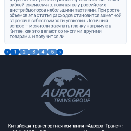
рублей ежемесячно, покупая ее у российских
дистрибьюторов небольшими партиями. При росте
объемов эта статья расходов становится заметной
строкой в себестоимости упаковки. Логичный
вопрос — можно ли закупать пленку напрямую в
Китае, как это делают со многими другими
товарами, и получится ли
<
1
2
3
4
5
>
Китайская транспортная компания «Аврора-Транс» ;