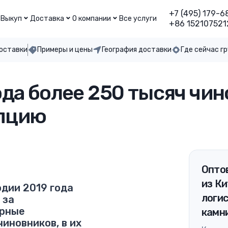
+7 (495) 179-6
Выкуп
Доставка
О компании
Все услуги
+86 152107521
доставки
Примеры и цены
География доставки
Где сейчас г
года более 250 тысяч чи
упцию
Оптов
из Ки
одии 2019 года
логи
 за
арные
камн
иновников, в их