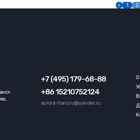
<
1
2
О
+7 (495) 179-68-88
У
+86 15210752124
ранс»
В
ию,
aurora-trans.ru@yandex.ru
Д
К