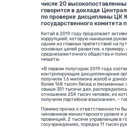
числе 20 высокопоставленны
говорится в докладе Централ
по проверке дисциплины ЦК 
государственного комитета п
Китай в 2019 году продолжает активн
коррупцией, которую нынешнее руков
одним из главных препятствий на пу
основных целей развития, к примеру,
среднезажиточного общества и полн
нищеты.
«В первом полугодии 2019 года соот
контролирующие дисциплинарные орг
получили 1,6 миллиона жалоб и донос
более 168 тысяч бесед и письменных 
свыше 351 тысячи дел, распорядились
отношении 254 тысяч человек, из кот
получили партийное взыскание», – го
Помимо прочих к ответственности бы
чиновников министерского уровня и 
провинций, 2 тысячи управленцев в г
госучреждениях, порядка 11 тысяч р