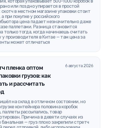
ия, которая упаковывает 500-1000 коробок в
 рано или поздно упирается в простой
: скотч в местном магазине упаковки стоит
, а при покупке у российского
бьютора цена падает незначительно даже
казе паллетами. Разница становится
а только тогда, когда начинаешь считать
у у производителя в Китае — там цена за
енты может отличаться
6 августа 2026
тч пленка оптом
паковки грузов: как
ть и рассчитать
од
ришёл на склад в отличном состоянии, но
згрузке контейнера половина коробок
, паллеты рассыпались, товар
ртирован. Причина в девяти случаях из
 банальная — груз плохо закрепили стретч
й перед отправкой, либо использовали