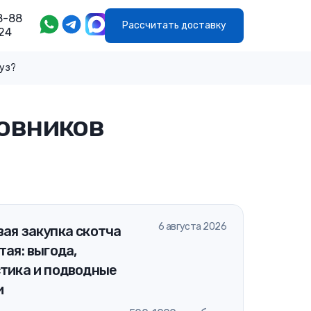
8-88
Рассчитать доставку
24
руз?
новников
6 августа 2026
ая закупка скотча
тая: выгода,
стика и подводные
и