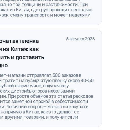
ал не той толщины и растяжимости. При
зках из Китая, где груз проходит несколько
узок, смену транспорта и может неделями
6 августа 2026
рчатая пленка
 из Китая: как
ить и доставить
дно
ет-магазин отправляет 500 заказов в
и тратит на пузырчатую пленку около 40-50
рублей ежемесячно, покупая ее у
ских дистрибьюторов небольшими
ми. При росте объемов эта статья расходов
ится заметной строкой в себестоимости
ки. Логичный вопрос — можно ли закупать
 напрямую в Китае, как это делают со
и другими товарами, и получится ли