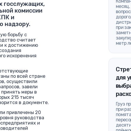
Компан
х госслужащих,
месяц,
ьной комиссии
вопрос
КПК и
дорого
дистри
о надзору.
при за
заметн
ую борьбу с
закупк
одство считает
метр л
ти к достижению
 создания
ого искоренения
Стре
ветствующие
аны по всей стране
для у
ов, осуществили
выбра
запросов, завели
 принять меры в
расх
орых 215 тысяч
ворится в документе.
Груз п
при ра
ли привлечены 20
помята
уровня руководства
пересо
оспредприятиях и
десяти
уководителей
плёнко