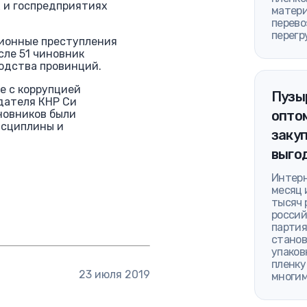
 и госпредприятиях
матери
перево
перегр
ционные преступления
сле 51 чиновник
водства провинций.
е с коррупцией
Пузы
дателя КНР Си
иновников были
оптом
исциплины и
закуп
выго
Интерн
месяц 
тысяч 
россий
партия
станов
упаков
пленку
23 июля 2019
многим