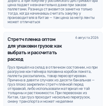
дорого, а при покупке у российского дистрибьютора
цена падает незначительно даже при заказе
паллетами. Разница становится заметна только
тогда, когда начинаешь считать закупку у
производителя в Китае — там цена за метр ленты
может отличаться
6 августа 2026
Стретч пленка оптом
для упаковки грузов: как
выбрать и рассчитать
расход
Груз пришёл на склад в отличном состоянии, но при
разгрузке контейнера половина коробок помята,
паллеты рассыпались, товар пересортирован.
Причина в девяти случаях из десяти банальная —
груз плохо закрепили стретч плёнкой перед
отправкой, либо использовали материал не той
толщины и растяжимости. При перевозках из
Китая, где груз проходит несколько перегрузок,
смену транспорта и может неделями