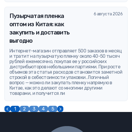
6 августа 2026
Пузырчатая пленка
оптом из Китая: как
закупить и доставить
выгодно
Интернет-магазин отправляет 500 заказов в месяц
и тратит на пузырчатую пленку около 40-50 тысяч
рублей ежемесячно, покупая ее у российских
дистрибьюторов небольшими партиями. При росте
объемов эта статья расходов становится заметной
строкой в себестоимости упаковки. Логичный
вопрос — можно ли закупать пленку напрямую в
Китае, как это делают со многими другими
товарами, и получится ли
<
1
2
3
4
5
>